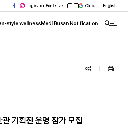
Login
Join
Font size
Global
English
n-style wellness
Medi Busan Notification
산관 기획전 운영 참가 모집